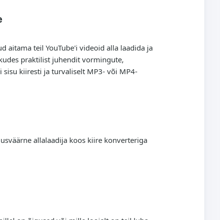
e
d aitama teil YouTube'i videoid alla laadida ja
kkudes praktilist juhendit vormingute,
sisu kiiresti ja turvaliselt MP3- või MP4-
dusväärne allalaadija koos kiire konverteriga