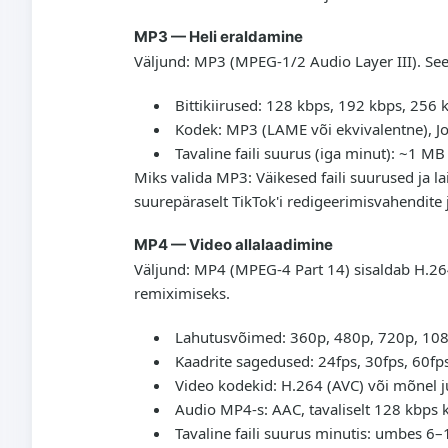
MP3 — Heli eraldamine
Väljund: MP3 (MPEG-1/2 Audio Layer III). See
Bittikiirused: 128 kbps, 192 kbps, 256 
Kodek: MP3 (LAME või ekvivalentne), Jo
Tavaline faili suurus (iga minut): ~1 M
Miks valida MP3: Väikesed faili suurused ja l
suurepäraselt TikTok'i redigeerimisvahendit
MP4 — Video allalaadimine
Väljund: MP4 (MPEG-4 Part 14) sisaldab H.264/
remiximiseks.
Lahutusvõimed: 360p, 480p, 720p, 1080p
Kaadrite sagedused: 24fps, 30fps, 60fps (
Video kodekid: H.264 (AVC) või mõnel 
Audio MP4-s: AAC, tavaliselt 128 kbps k
Tavaline faili suurus minutis: umbes 6–1