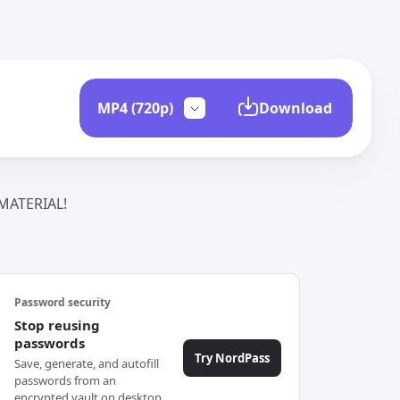
Download
ATERIAL!
Password security
Stop reusing
passwords
Try NordPass
Save, generate, and autofill
passwords from an
encrypted vault on desktop