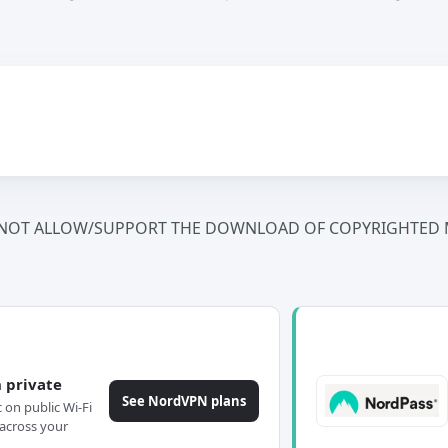
NOT ALLOW/SUPPORT THE DOWNLOAD OF COPYRIGHTED M
 private
See NordVPN plans
c on public Wi-Fi
across your