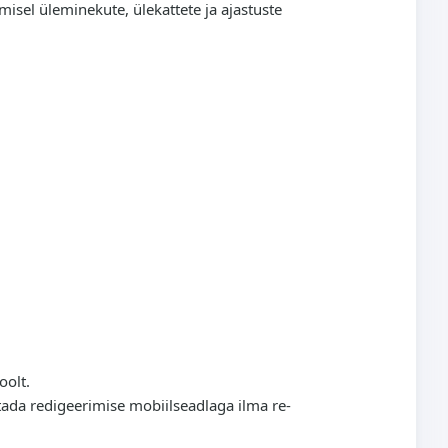
misel üleminekute, ülekattete ja ajastuste
oolt.
etada redigeerimise mobiilseadlaga ilma re-