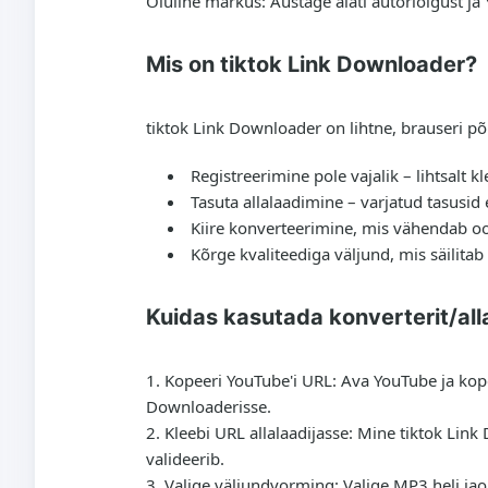
Oluline märkus: Austage alati autoriõigust ja Y
Mis on tiktok Link Downloader?
tiktok Link Downloader on lihtne, brauseri põhin
Registreerimine pole vajalik – lihtsalt kl
Tasuta allalaadimine – varjatud tasusid e
Kiire konverteerimine, mis vähendab o
Kõrge kvaliteediga väljund, mis säilitab h
Kuidas kasutada konverterit/al
Kopeeri YouTube'i URL
: Ava YouTube ja kope
Downloaderisse.
Kleebi URL allalaadijasse
: Mine tiktok Link
valideerib.
Valige väljundvorming
: Valige MP3 heli jao