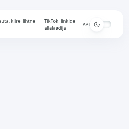
uta, kiire, lihtne
TikToki linkide
APIs
allalaadija
e