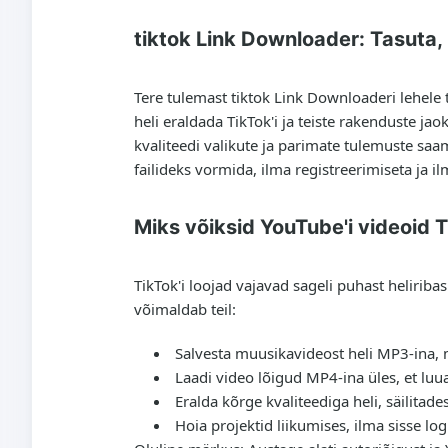
tiktok Link Downloader: Tasuta, 
Tere tulemast tiktok Link Downloaderi lehele t
heli eraldada TikTok'i ja teiste rakenduste ja
kvaliteedi valikute ja parimate tulemuste saami
failideks vormida, ilma registreerimiseta ja i
Miks võiksid YouTube'i videoid Ti
TikTok'i loojad vajavad sageli puhast heliriba
võimaldab teil:
Salvesta muusikavideost heli MP3-ina, 
Laadi video lõigud MP4-ina üles, et luu
Eralda kõrge kvaliteediga heli, säilitad
Hoia projektid liikumises, ilma sisse l