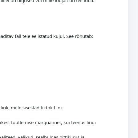
llel on õigused või mille loojalt on teil luba.
aditav fail teie eelistatud kujul. See rõhutab:
ink, mille sisestad tiktok Link
hikest töötlemise märguannet, kui teenus lingi
iteedi valikud, sealhulgas bittikiirus ja