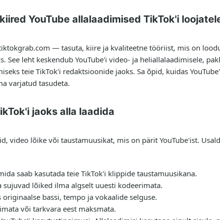
kiired YouTube allalaadimised TikTok'i loojatel
iktokgrab.com — tasuta, kiire ja kvaliteetne tööriist, mis on loodu
oks. See leht keskendub YouTube'i video- ja heliallalaadimisele, pa
seks teie TikTok'i redaktsioonide jaoks. Sa õpid, kuidas YouTube'i 
lma varjatud tasudeta.
kTok'i jaoks alla laadida
sid, video lõike või taustamuusikat, mis on pärit YouTube'ist. Usal
mida saab kasutada teie TikTok'i klippide taustamuusikana.
a sujuvad lõiked ilma algselt uuesti kodeerimata.
es originaalse bassi, tempo ja vokaalide selguse.
ogimata või tarkvara eest maksmata.