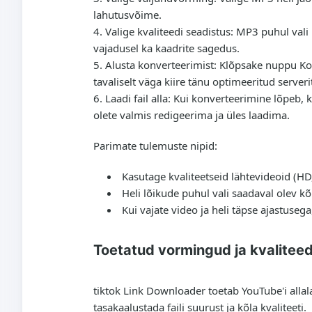
lahutusvõime.
Valige kvaliteedi seadistus
: MP3 puhul vali
vajadusel ka kaadrite sagedus.
Alusta konverteerimist
: Klõpsake nuppu Kon
tavaliselt väga kiire tänu optimeeritud serveri
Laadi fail alla
: Kui konverteerimine lõpeb, k
olete valmis redigeerima ja üles laadima.
Parimate tulemuste nipid:
Kasutage kvaliteetseid lähtevideoid (HD
Heli lõikude puhul vali saadaval olev kõ
Kui vajate video ja heli täpse ajastuse
Toetatud vormingud ja kvaliteed
tiktok Link Downloader toetab YouTube'i alla
tasakaalustada faili suurust ja kõla kvaliteeti.