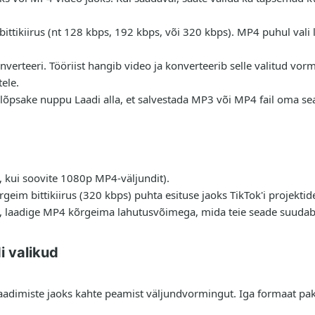
 bittikiirus (nt 128 kbps, 192 kbps, või 320 kbps). MP4 puhul val
verteeri. Tööriist hangib video ja konverteerib selle valitud vor
tele.
lõpsake nuppu Laadi alla, et salvestada MP3 või MP4 fail oma sead
, kui soovite 1080p MP4-väljundit).
rgeim bittikiirus (320 kbps) puhta esituse jaoks TikTok'i projektid
ga, laadige MP4 kõrgeima lahutusvõimega, mida teie seade suudab 
i valikud
laadimiste jaoks kahte peamist väljundvormingut. Iga formaat pak