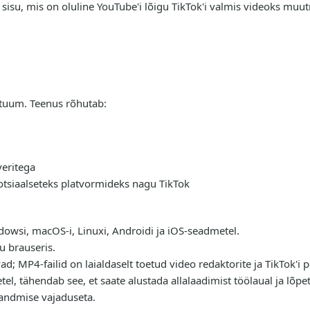
 sisu, mis on oluline YouTube'i lõigu TikTok'i valmis videoks muut
i tuum. Teenus rõhutab:
veritega
sotsiaalseteks platvormideks nagu TikTok
owsi, macOS-i, Linuxi, Androidi ja iOS-seadmetel.
u brauseris.
; MP4-failid on laialdaselt toetud video redaktorite ja TikTok'i p
tel, tähendab see, et saate alustada allalaadimist töölaual ja lõp
kandmise vajaduseta.