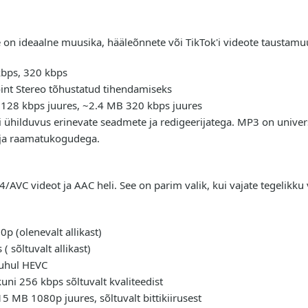
 on ideaalne muusika, hääleõnnete või TikTok'i videote taustamu
kbps, 320 kbps
int Stereo tõhustatud tihendamiseks
B 128 kbps juures, ~2.4 MB 320 kbps juures
ai ühilduvus erinevate seadmete ja redigeerijatega. MP3 on univer
e ja raamatukogudega.
AVC videot ja AAC heli. See on parim valik, kui vajate tegelikku v
 (olenevalt allikast)
 sõltuvalt allikast)
juhul HEVC
uni 256 kbps sõltuvalt kvaliteedist
5 MB 1080p juures, sõltuvalt bittikiirusest