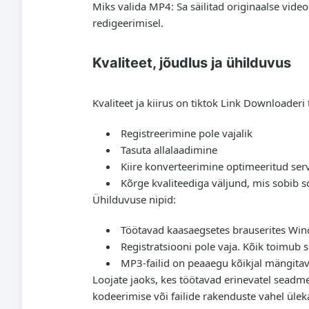
Miks valida MP4: Sa säilitad originaalse video
redigeerimisel.
Kvaliteet, jõudlus ja ühilduvus
Kvaliteet ja kiirus on tiktok Link Downloader
Registreerimine pole vajalik
Tasuta allalaadimine
Kiire konverteerimine optimeeritud ser
Kõrge kvaliteediga väljund, mis sobib 
Ühilduvuse nipid:
Töötavad kaasaegsetes brauserites Wind
Registratsiooni pole vaja. Kõik toimub s
MP3-failid on peaaegu kõikjal mängitavad
Loojate jaoks, kes töötavad erinevatel seadme
kodeerimise või failide rakenduste vahel üle