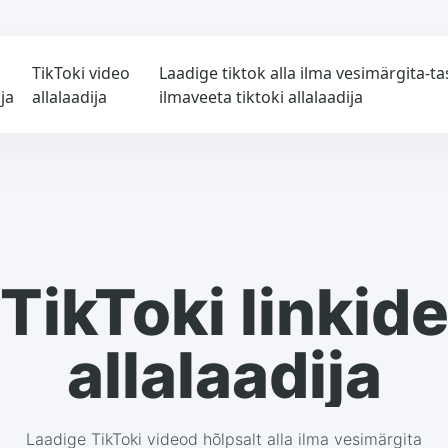
TikToki video
Laadige tiktok alla ilma vesimärgita-tas
ija
allalaadija
ilmaveeta tiktoki allalaadija
TikToki linkid
allalaadija
Laadige TikToki videod hõlpsalt alla ilma vesimärgita