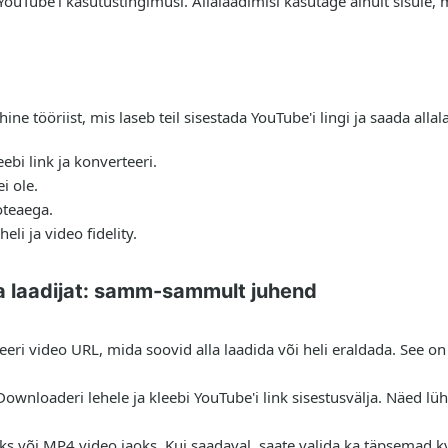
ouTube'i kasutustingimusi. Allalaadimisi kasutage ainult sisule, mi
e tööriist, mis laseb teil sisestada YouTube'i lingi ja saada allala
eebi link ja konverteeri.
i ole.
oteaega.
eli ja video fidelity.
la laadijat: samm-sammult juhend
eri video URL, mida soovid alla laadida või heli eraldada. See on l
 Downloaderi lehele ja kleebi YouTube'i link sisestusvälja. Näed lü
ks või MP4 video jaoks. Kui saadaval, saate valida ka täpsemad kval