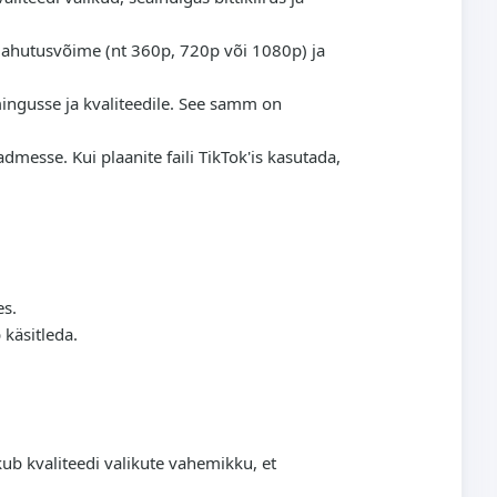
i lahutusvõime (nt 360p, 720p või 1080p) ja
mingusse ja kvaliteedile. See samm on
messe. Kui plaanite faili TikTok'is kasutada,
es.
käsitleda.
ub kvaliteedi valikute vahemikku, et