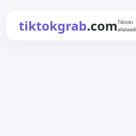
tiktokgrab
.com
Tiktoki
allalaad