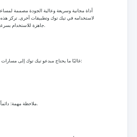
لاستخدامه في تيك توك وتطبيقات أخرى. تركز هذه
لتحريرك في تيك توك. ستتعلم تحويل محتوى يوتيوب إلى ملفات MP3 أو MP4 جاهزة للاستخدام بسرعة وأمان، بدون تسجيل وبدون أي تكاليف مخفية.
غالبًا ما يحتاج مبدعو تيك توك إلى مسارات صوتية نقية، ولمحات فيديو، أو موسيقى خلفية مستمدة من يوتيوب. يتيح لك برنامج التنزيل الموثوق به مع محول سريع إمكانية:
ملاحظة مهمة: دائماً احترم حقوق النشر وشروط خدمة يوتيوب. استخدم التنزيلات فقط للمحتوى الذي تمتلك حقوقه أو الذي لديك إذن من المنشئ.