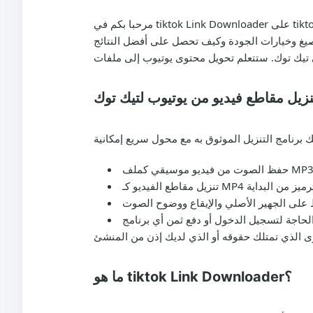
مرحبا بكم في tiktok Link Downloader على tiktokgrab.com — أداة مجانية وسريعة وعالية الجودة مصممة لمساعدتك في تنزيل مقاطع فيديو من يوتيوب واستخراج الصوت
يغ وخيارات الجودة وكيف تحصل على أفضل النتائج
نزيل مقاطع فيديو من يوتيوب لتيك توك
ما هو tiktok Link Downloader؟