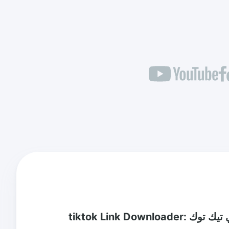
مبدعي تيك توك