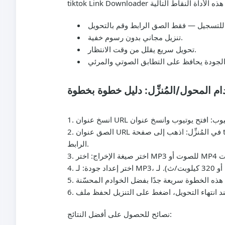
تنزيل مجاني بدون رسوم خفية.
تحويل سريع يقلل من وقت الانتظار.
م المحول/المُنزِّل: دليل خطوة بخطوة
URL ليوتيوب
الصق عنوان URL في المُنزِّل
: اذهب إلى صفحة tiktok Link Downloader والصق رابط يوتيوب في حقل الإدخال. سترى مؤشر معالجة موجز أثناء تحقق الخدمة من صحة
الرابط.
اختر صيغة الإخراج
اختر إعداد جودة
نصائح للحصول على أفضل النتائج: