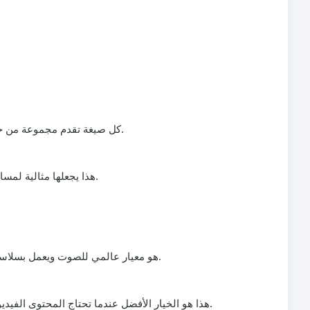
tiktok Link Downloader يدعم شكلين رئيسيين من الإخراج لتنزيل YouTube. كل صيغة تقدم مجموعة من خيارات الجودة للموازنة بين حجم الملف والدقة.
المخرجات: MP3 (MPEG-1/2 Audio Layer III). هذا يجعلها مثالية لمسارات الموسيقى، والتعليقات الصوتية، أو الصوت الخلفي في مقاطع تيك توك.
ا
لماذا تختار MP3: أحجام ملفات صغيرة وتوافق واسع عبر الأجهزة وبرامج التحرير. MP3 هو معيار عالمي للصوت ويعمل بسلاسة في أدوات التحرير ومكتبات تيك توك.
المخرجات: MP4 (MPEG-4 Part 14) يحتوي على فيديو H.264/AVC وصوت AAC. هذا هو الخيار الأفضل عندما تحتاج المحتوى الفيديو الفعلي لتعديلات تيك توك أو لإعادة المزج.