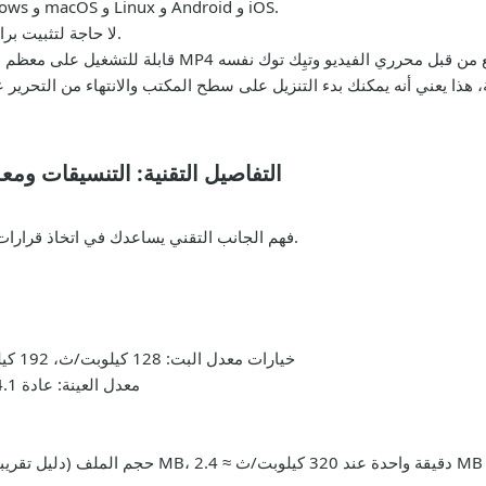
يعمل في متصفحات حديثة على أجهزة Windows و macOS و Linux و Android و iOS.
لا حاجة لتثبيت برامج أو إضافات. كل شيء يحدث في متصفحك.
، هذا يعني أنه يمكنك بدء التنزيل على سطح المكتب والانتهاء من التحرير 
التفاصيل التقنية: التنسيقات وم
فهم الجانب التقني يساعدك في اتخاذ قرارات مستنيرة حول اختيار التنسيق المناسب لمشروعك.
خيارات معدل البت: 128 كيلوبت/ث، 192 كيلوبت/ث، 256 كيلوبت/ث، أو 320 كيلوبت/ث
معدل العينة: عادة 44.1 كيهرتز؛ قد يكون 48 كيهرتز حسب المصدر
حجم الملف (دليل تقريبي): دقيقة واحدة عند 128 كيلوبت/ث ≈ 0.96 MB، دقيقة واحدة عند 320 كيلوبت/ث ≈ 2.4 MB