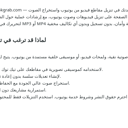
 الصفحة على تنزيل فيديوهات وصوت يوتيوب، مع إرشادات عملية حول الص
لماذا قد ترغب في ت
حفظ الصوت من فيديو موسيقي كملف MP3 لاستخدامه كموسيقى تصويرية في مقاطعك على تيك توك.
تنزيل مقاطع الفيديو كـ MP4 لإنشاء تعديلات سلسة بدون إعادة ترميز من البداية.
استخراج صوت عالي الجودة مع الحفاظ على الجهير الأصلي والإيقاع ووضوح الصوت.
استمرارية مشاريعك دون الحاجة لتسجيل الدخول أو دفع ثمن أي برنامج.