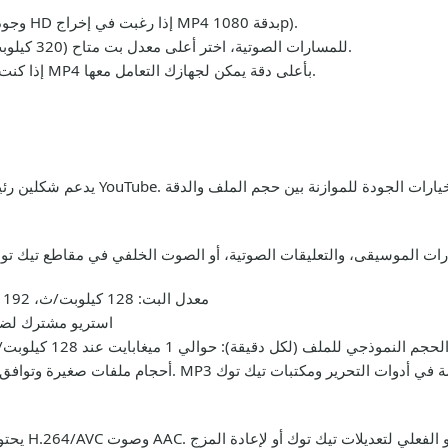
استخدم مقاطع فيديو أصلية عالية الجودة (وجودة HD إذا رغبت في إخراج MP4 بدقة 1080p).
للمسارات الصوتية، اختر أعلى معدل بت متاح (320 كيلوبت/ث) لضبط صوت نقي في مشاريع تيك توك.
إذا كنت تحتاج فيديو وصوت بتوقيت دقيق، قم بتنزيل MP4 بأعلى دقة يمكن لجهازك التعامل معها.
معدل البت: 128 كيلوبت/ث، 192 كيلوبت/ث، 256 كيلوبت/ث، 320 كيلوبت/ث
الترميز: MP3 (LAME أو ما يماثله)، استر
لحجم النموذجي للملف (لكل دقيقة): حوالي 1 ميغابايت عند 128 كيلوبت/ث، حوالي 2.4 ميغابايت عند 320 كيلوبت/ث