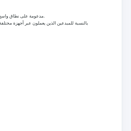
ملفات MP3 قابلة للتشغيل على معظم الأجهزة وبرامج التحرير؛ وملفات MP4 مدعومة على نطاق واسع من قبل محرري الفيديو وتيِك توك نفسه.
بالنسبة للمبدعين الذين يعملون عبر أجهزة مختلفة