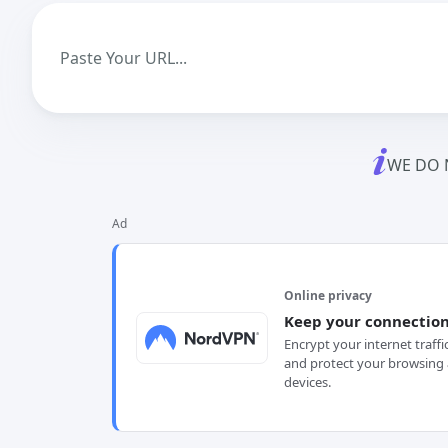
WE DO 
Ad
Online privacy
Keep your connection
Encrypt your internet traffi
and protect your browsing 
devices.