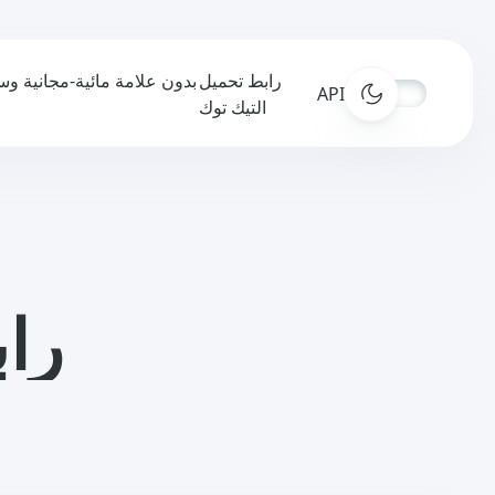
رابط تحميل
APIs
التيك توك
راب