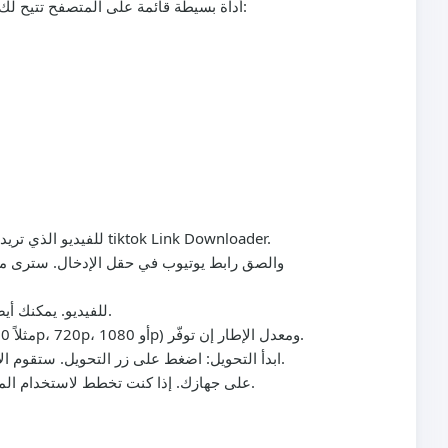
tiktok Link Downloader أداة بسيطة قائمة على المتصفح تتيح لك إدخال رابط يوتيوب وتلقي ملف قابل للتنزيل بالصيغة المفضلة لديك. تبرز هذه الأداة النقاط التالية:
: افتح يوتيوب وانسخ عنوان URL للفيديو الذي تريد تنزيله أو استخراج الصوت منه. هذا هو الرابط الذي ستلصقه في tiktok Link Downloader.
: اختر MP3 للصوت أو MP4 للفيديو. يمكنك أيضًا اختيار خيارات جودة متقدمة، بما في ذلك معدل البت والدقة حيثما توفرت.
: لـ MP3، اختر معدل بت (مثلاً 128 كيلوبت/ث، 192 كيلوبت/ث، أو 320 كيلوبت/ث). لـ MP4، اختر دقة (مثلاً 360p، 720p، أو 1080p) ومعدل الإطار إن توفّر.
: اضغط على زر التحويل. ستقوم الأداة بجلب الفيديو وتحويله إلى الصيغة والجودة التي اخترتها. عادةً ما تكون هذه الخطوة سريعة جدًا بفضل الخوادم المحسّنة.
ابدأ التحويل
: عند انتهاء التحويل، اضغط على التنزيل لحفظ ملف MP3 أو MP4 على جهازك. إذا كنت تخطط لاستخدام الملف في تيك توك، فانت جاهز للتحرير والرفع.