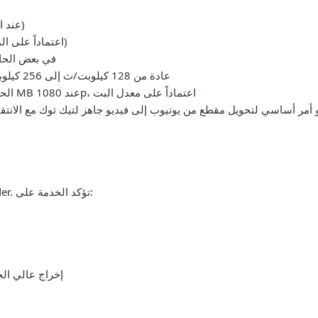
الدقات: 360p، 480p، 720p، 1080p (عند التوفر)
معدلات الإطار: 24fps، 30fps، 60fps (اعتماداً على المصدر)
ترميزات الفيديو: H.264 (AVC) أو HEVC في
الصوت في MP4: AAC، عادة من 128 كيلوبت/ث إلى 256 كيلوبت/ث حسب الجودة
الحجم النموذجي للملف لكل دقيقة: تقريباً 6-15 MB عند 1080p، اعتماداً على معدل البت
الجودة والسرعة في صميم tiktok Link Downloader. تؤكد الخدمة على:
إخراج عالي ال