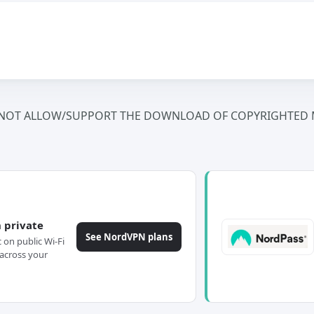
NOT ALLOW/SUPPORT THE DOWNLOAD OF COPYRIGHTED M
 private
See NordVPN plans
c on public Wi-Fi
across your