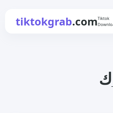
tiktokgrab
.com
Tiktok
Downlo
وك