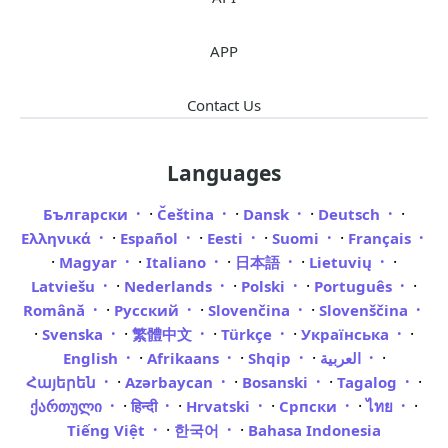
APP
Contact Us
Languages
·
·
·
·
Български
Čeština
Dansk
Deutsch
·
·
·
·
Ελληνικά
Español
Eesti
Suomi
Français
·
·
·
·
·
Magyar
Italiano
日本語
Lietuvių
·
·
·
·
Latviešu
Nederlands
Polski
Português
·
·
·
Română
Русский
Slovenčina
Slovenščina
·
·
·
·
·
Svenska
繁體中文
Türkçe
Українська
·
·
·
·
English
Afrikaans
Shqip
العربية
·
·
·
·
Հայերեն
Azərbaycan
Bosanski
Tagalog
·
·
·
·
·
ქართული
हिन्दी
Hrvatski
Српски
ไทย
·
·
Tiếng Việt
한국어
Bahasa Indonesia