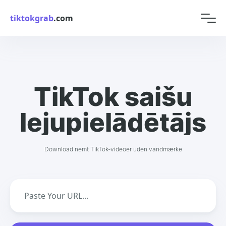
tiktokgrab
.com
TikTok saišu
lejupielādētājs
Download nemt TikTok-videoer uden vandmærke