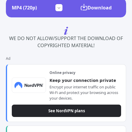
Download
WE DO NOT ALLOW/SUPPORT THE DOWNLOAD OF
COPYRIGHTED MATERIAL!
Ad
Online privacy
Keep your connection private
Encrypt your internet traffic on public
Wi-Fi and protect your browsing across
your devices.
See NordVPN plans