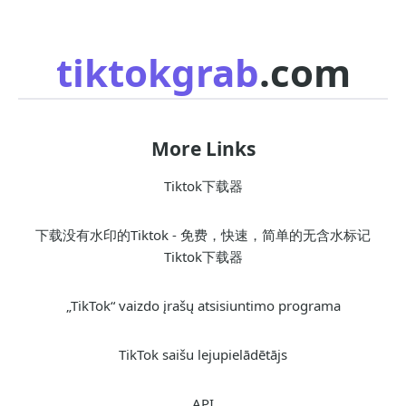
tiktokgrab
.com
More Links
Tiktok下载器
下载没有水印的Tiktok - 免费，快速，简单的无含水标记
Tiktok下载器
„TikTok“ vaizdo įrašų atsisiuntimo programa
TikTok saišu lejupielādētājs
API