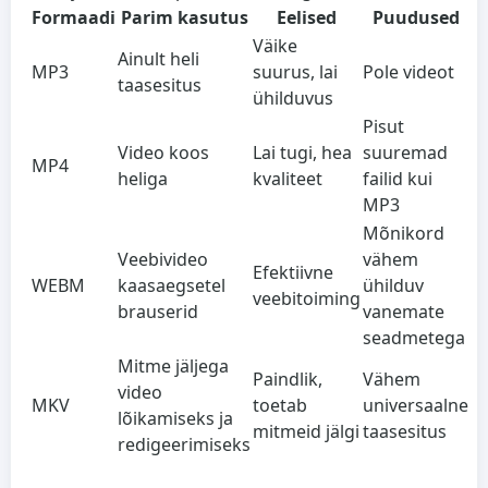
Formaadi
Parim kasutus
Eelised
Puudused
Väike
Ainult heli
MP3
suurus, lai
Pole videot
taasesitus
ühilduvus
Pisut
Video koos
Lai tugi, hea
suuremad
MP4
heliga
kvaliteet
failid kui
MP3
Mõnikord
Veebivideo
vähem
Efektiivne
WEBM
kaasaegsetel
ühilduv
veebitoiming
brauserid
vanemate
seadmetega
Mitme jäljega
Paindlik,
Vähem
video
MKV
toetab
universaalne
lõikamiseks ja
mitmeid jälgi
taasesitus
redigeerimiseks