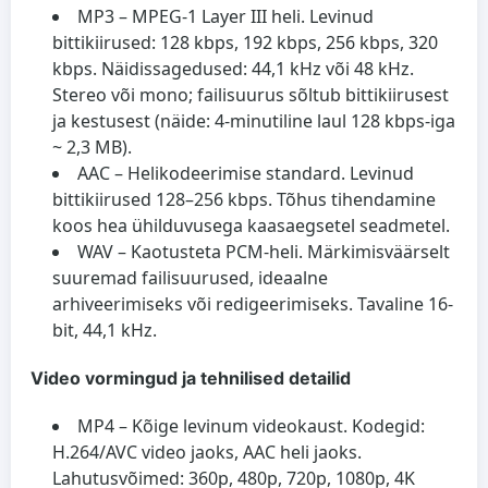
MP3
– MPEG-1 Layer III heli. Levinud
bittikiirused: 128 kbps, 192 kbps, 256 kbps, 320
kbps. Näidissagedused: 44,1 kHz või 48 kHz.
Stereo või mono; failisuurus sõltub bittikiirusest
ja kestusest (näide: 4-minutiline laul 128 kbps-iga
~ 2,3 MB).
AAC
– Helikodeerimise standard. Levinud
bittikiirused 128–256 kbps. Tõhus tihendamine
koos hea ühilduvusega kaasaegsetel seadmetel.
WAV
– Kaotusteta PCM-heli. Märkimisväärselt
suuremad failisuurused, ideaalne
arhiveerimiseks või redigeerimiseks. Tavaline 16-
bit, 44,1 kHz.
Video vormingud ja tehnilised detailid
MP4
– Kõige levinum videokaust. Kodegid:
H.264/AVC video jaoks, AAC heli jaoks.
Lahutusvõimed: 360p, 480p, 720p, 1080p, 4K