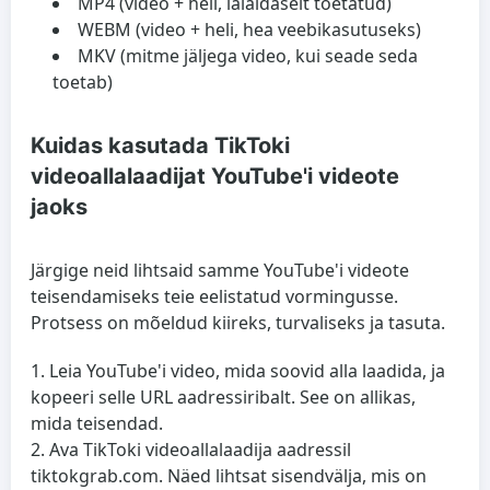
MP4 (video + heli, laialdaselt toetatud)
WEBM (video + heli, hea veebikasutuseks)
MKV (mitme jäljega video, kui seade seda
toetab)
Kuidas kasutada TikToki
videoallalaadijat YouTube'i videote
jaoks
Järgige neid lihtsaid samme YouTube'i videote
teisendamiseks teie eelistatud vormingusse.
Protsess on mõeldud kiireks, turvaliseks ja tasuta.
Leia YouTube'i video
, mida soovid alla laadida, ja
kopeeri selle URL aadressiribalt. See on allikas,
mida teisendad.
Ava TikToki videoallalaadija
aadressil
tiktokgrab.com. Näed lihtsat sisendvälja, mis on