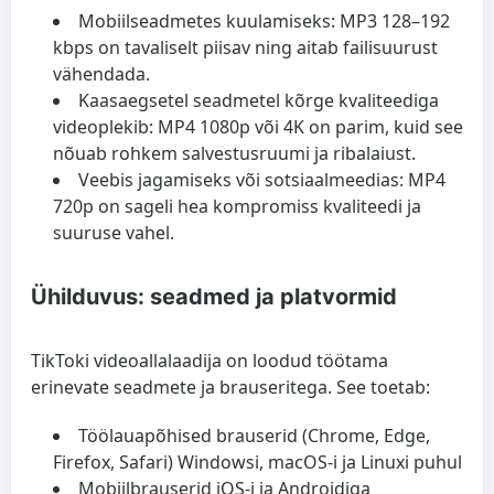
Mobiilseadmetes kuulamiseks: MP3 128–192
kbps on tavaliselt piisav ning aitab failisuurust
vähendada.
Kaasaegsetel seadmetel kõrge kvaliteediga
videoplekib: MP4 1080p või 4K on parim, kuid see
nõuab rohkem salvestusruumi ja ribalaiust.
Veebis jagamiseks või sotsiaalmeedias: MP4
720p on sageli hea kompromiss kvaliteedi ja
suuruse vahel.
Ühilduvus: seadmed ja platvormid
TikToki videoallalaadija on loodud töötama
erinevate seadmete ja brauseritega. See toetab:
Töölauapõhised brauserid (Chrome, Edge,
Firefox, Safari) Windowsi, macOS-i ja Linuxi puhul
Mobiilbrauserid iOS-i ja Androidiga