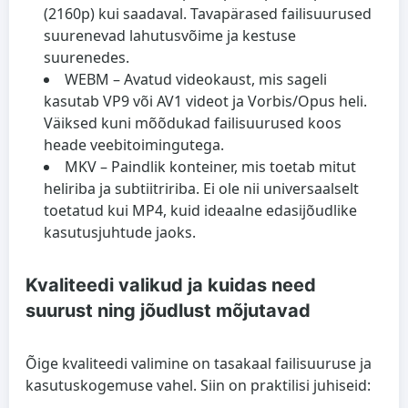
(2160p) kui saadaval. Tavapärased failisuurused
suurenevad lahutusvõime ja kestuse
suurenedes.
WEBM
– Avatud videokaust, mis sageli
kasutab VP9 või AV1 videot ja Vorbis/Opus heli.
Väiksed kuni mõõdukad failisuurused koos
heade veebitoimingutega.
MKV
– Paindlik konteiner, mis toetab mitut
heliriba ja subtiitririba. Ei ole nii universaalselt
toetatud kui MP4, kuid ideaalne edasijõudlike
kasutusjuhtude jaoks.
Kvaliteedi valikud ja kuidas need
suurust ning jõudlust mõjutavad
Õige kvaliteedi valimine on tasakaal failisuuruse ja
kasutuskogemuse vahel. Siin on praktilisi juhiseid: