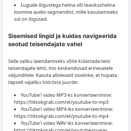
Lugude õigustega helina või teavitushelina
loomine audio-segmendist, mille kasutamiseks
sul on õigused.
Sisemised lingid ja kuidas navigeerida
seotud teisendajate vahel
Selle valiku laiendamiseks võite külastada teisi
teisendajate lehti, mis keskenduvad erinevatele
väljunditele. Kasuta allolevaid siselinke, et hüpata
täpselt vajaliku tööriista juurde:
YouTube'i video MP3-ks konverteerimine:
https://tiktokgrab.com/et/youtube-to-mp3
YouTube'i video MP4-iks konverteerimine:
https://tiktokgrab.com/et/youtube-to-mp4
YouTube'i video WAV-iks konverteerimine:
https://tiktokgrab.com/et/youtube-to-wav