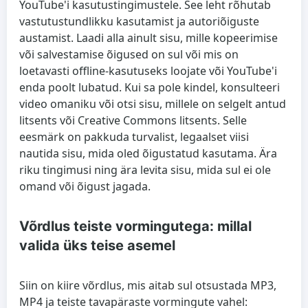
YouTube'i kasutustingimustele. See leht rõhutab
vastutustundlikku kasutamist ja autoriõiguste
austamist. Laadi alla ainult sisu, mille kopeerimise
või salvestamise õigused on sul või mis on
loetavasti offline-kasutuseks loojate või YouTube'i
enda poolt lubatud. Kui sa pole kindel, konsulteeri
video omaniku või otsi sisu, millele on selgelt antud
litsents või Creative Commons litsents. Selle
eesmärk on pakkuda turvalist, legaalset viisi
nautida sisu, mida oled õigustatud kasutama. Ära
riku tingimusi ning ära levita sisu, mida sul ei ole
omand või õigust jagada.
Võrdlus teiste vormingutega: millal
valida üks teise asemel
Siin on kiire võrdlus, mis aitab sul otsustada MP3,
MP4 ja teiste tavapäraste vormingute vahel: