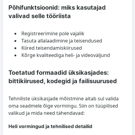
Põhifunktsioonid: miks kasutajad
valivad selle tööriista
Registreerimine pole vajalik
Tasuta allalaadimine ja teisendused
Kiired teisendamiskiirused
Kõrge kvaliteediga heli- ja videoväljund
Toetatud formaadid üksikasjades:
bittikiirused, kodegid ja failisuurused
Tehniliste üksikasjade mõistmine aitab sul valida
oma seadmele õige vormingu. Siin on tüüpilised
valikud ja mida need tähendavad:
Heli vormingud ja tehnilised detailid