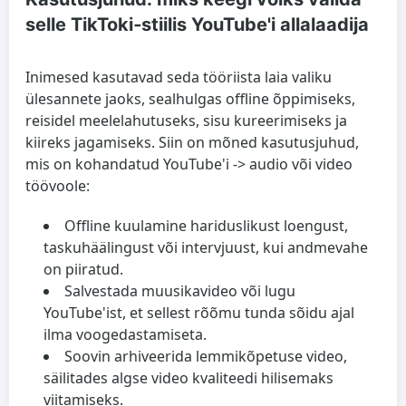
selle TikToki‑stiilis YouTube'i allalaadija
Inimesed kasutavad seda tööriista laia valiku
ülesannete jaoks, sealhulgas offline õppimiseks,
reisidel meelelahutuseks, sisu kureerimiseks ja
kiireks jagamiseks. Siin on mõned kasutusjuhud,
mis on kohandatud YouTube'i -> audio või video
töövoole:
Offline kuulamine hariduslikust loengust,
taskuhäälingust või intervjuust, kui andmevahe
on piiratud.
Salvestada muusikavideo või lugu
YouTube'ist, et sellest rõõmu tunda sõidu ajal
ilma voogedastamiseta.
Soovin arhiveerida lemmikõpetuse video,
säilitades algse video kvaliteedi hilisemaks
viitamiseks.