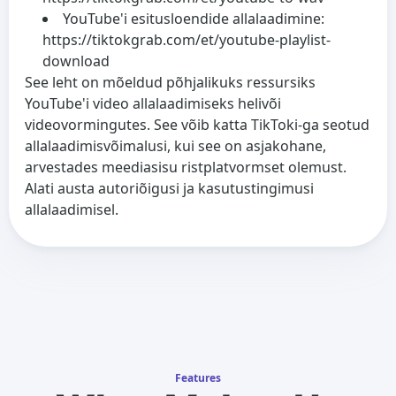
YouTube'i esitusloendide allalaadimine:
https://tiktokgrab.com/et/youtube-playlist-
download
See leht on mõeldud põhjalikuks ressursiks
YouTube'i video allalaadimiseks helivõi
videovormingutes. See võib katta TikToki-ga seotud
allalaadimisvõimalusi, kui see on asjakohane,
arvestades meediasisu ristplatvormset olemust.
Alati austa autoriõigusi ja kasutustingimusi
allalaadimisel.
Features