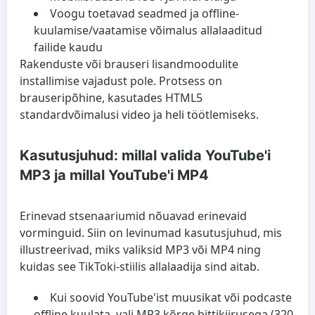
Voogu toeta­vad seadmed ja offline-
kuulamise/vaatamise võimalus allalaaditud
failide kaudu
Rakenduste või brauseri lisandmoodulite
installimise vajadust pole. Protsess on
brauseripõhine, kasutades HTML5
standardvõimalusi video ja heli töötlemiseks.
Kasutusjuhud: millal valida YouTube'i
MP3 ja millal YouTube'i MP4
Erinevad stsenaariumid nõuavad erinevaid
vorminguid. Siin on levinumad kasutusjuhud, mis
illustreerivad, miks valiksid MP3 või MP4 ning
kuidas see TikToki‑stiilis allalaadija sind aitab.
Kui soovid YouTube'ist muusikat või podcaste
offline kuulata, vali MP3 kõrge bittikiirusega (320