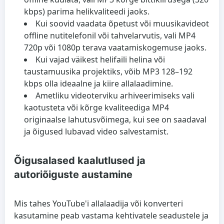
kbps) parima helikvaliteedi jaoks.
Kui soovid vaadata õpetust või muusikavideot
offline nutitelefonil või tahvelarvutis, vali MP4
720p või 1080p terava vaatamiskogemuse jaoks.
Kui vajad väikest helifaili helina või
taustamuusika projektiks, võib MP3 128–192
kbps olla ideaalne ja kiire allalaadimine.
Ametliku videoterviku arhiveerimiseks vali
kaotusteta või kõrge kvaliteediga MP4
originaalse lahutusvõimega, kui see on saadaval
ja õigused lubavad video salvestamist.
Õigusalased kaalutlused ja
autoriõiguste austamine
Mis tahes YouTube'i allalaadija või konverteri
kasutamine peab vastama kehtivatele seadustele ja