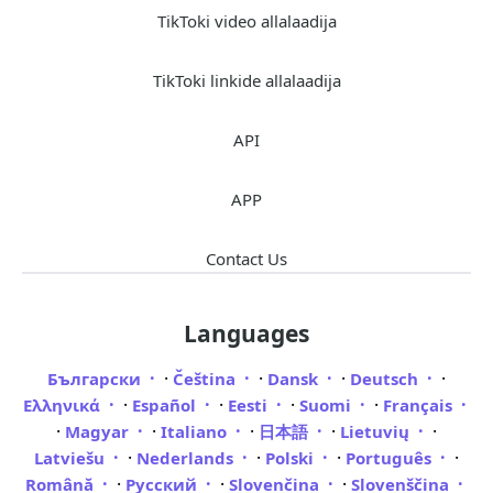
TikToki video allalaadija
TikToki linkide allalaadija
API
APP
Contact Us
Languages
·
·
·
·
Български
Čeština
Dansk
Deutsch
·
·
·
·
Ελληνικά
Español
Eesti
Suomi
Français
·
·
·
·
·
Magyar
Italiano
日本語
Lietuvių
·
·
·
·
Latviešu
Nederlands
Polski
Português
·
·
·
Română
Русский
Slovenčina
Slovenščina