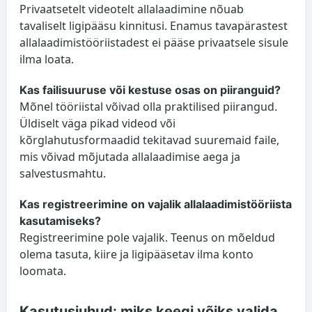
Privaatsetelt videotelt allalaadimine nõuab
tavaliselt ligipääsu kinnitusi. Enamus tavapärastest
allalaadimistööriistadest ei pääse privaatsele sisule
ilma loata.
Kas failisuuruse või kestuse osas on piiranguid?
Mõnel tööriistal võivad olla praktilised piirangud.
Üldiselt väga pikad videod või
kõrglahutusformaadid tekitavad suuremaid faile,
mis võivad mõjutada allalaadimise aega ja
salvestusmahtu.
Kas registreerimine on vajalik allalaadimistööriista
kasutamiseks?
Registreerimine pole vajalik. Teenus on mõeldud
olema tasuta, kiire ja ligipääsetav ilma konto
loomata.
Kasutusjuhud: miks keegi võiks valida