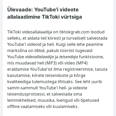
Ülevaade: YouTube'i videote
allalaadimine TikToki vürtsiga
TikToki videoallalaadija
on tiktokgrab.com loodud
selleks, et aidata teil kiiresti ja turvaliselt salvestada
YouTube'i videoid ja heli. Kuigi selle lehe peamine
märksõna on
tiktok
, pakub tööriist tugevaid
YouTube
videoallalaadija
ja
teisendaja
funktsioone,
mis muudavad heli (MP3) või video (MP4)
eraldamise YouTube'ist ilma registreerimise, tasuta
kasutamise, kiirete teisenduste ja kõrge
kvaliteediga tulemustega lihtsaks. See leht uurib
samm-sammult YouTube'i heli- ja videote
teisendusprotsessi, et salvestada oma
lemmikhetked, muusika, loengud või õpetused
offline vaatamiseks või kuulamiseks.