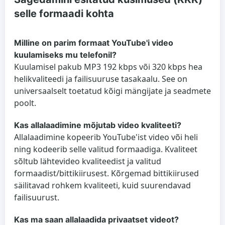
selle formaadi kohta
Milline on parim formaat YouTube'i video
kuulamiseks mu telefonil?
Kuulamisel pakub MP3 192 kbps või 320 kbps hea
helikvaliteedi ja failisuuruse tasakaalu. See on
universaalselt toetatud kõigi mängijate ja seadmete
poolt.
Kas allalaadimine mõjutab video kvaliteeti?
Allalaadimine kopeerib YouTube'ist video või heli
ning kodeerib selle valitud formaadiga. Kvaliteet
sõltub lähtevideo kvaliteedist ja valitud
formaadist/bittikiirusest. Kõrgemad bittikiirused
säilitavad rohkem kvaliteeti, kuid suurendavad
failisuurust.
Kas ma saan allalaadida privaatset videot?