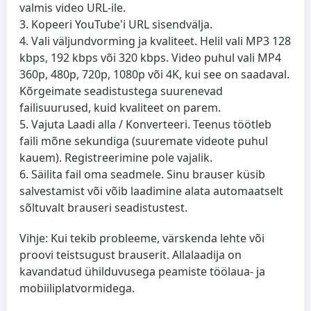
valmis video URL-ile.
Kopeeri YouTube'i URL
sisendvälja.
Vali väljundvorming ja kvaliteet
. Helil vali MP3 128
kbps, 192 kbps või 320 kbps. Video puhul vali MP4
360p, 480p, 720p, 1080p või 4K, kui see on saadaval.
Kõrgeimate seadistustega suurenevad
failisuurused, kuid kvaliteet on parem.
Vajuta Laadi alla / Konverteeri
. Teenus töötleb
faili mõne sekundiga (suuremate videote puhul
kauem). Registreerimine pole vajalik.
Säilita fail
oma seadmele. Sinu brauser küsib
salvestamist või võib laadimine alata automaatselt
sõltuvalt brauseri seadistustest.
Vihje: Kui tekib probleeme, värskenda lehte või
proovi teistsugust brauserit. Allalaadija on
kavandatud ühilduvusega peamiste töölaua- ja
mobiiliplatvormidega.