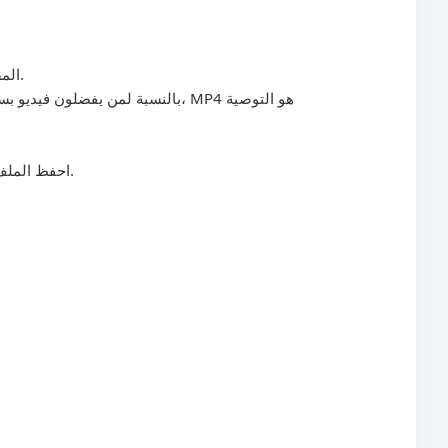
: افتح تطبيق تيك توك أو الموقع ونسخ الرابط للفيديو الذي تريد حفظه. هذا هو عنوان URL المصدر للمُنزِّل.
: عندما تنتهي المعالجة، يصبح الملف جاهزًا. انقر حفظ لتنزيل مقطع تيك توك خالٍ من العلامة المائية أو الصوت إلى جهازك.
احفظ المل