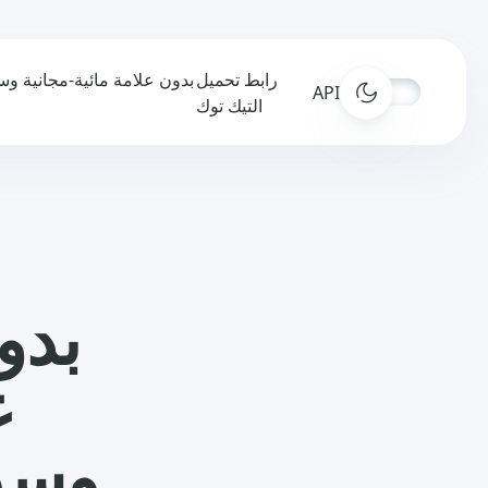
رابط تحميل
APIs
التيك توك
ع
وسري