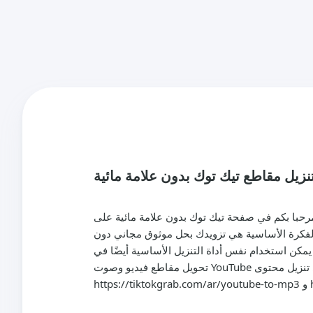
نزيل مقاطع تيك توك بدون علامة مائية
با بكم في صفحة تيك توك بدون علامة مائية على tiktokgrab.com. هذه الأداة مصممة لمساعدتك في حفظ مقاطع تيك توك أو استخراج صوتها بدون العلامة المائية،
. الفكرة الأساسية هي تزويدك بحل موثوق مجاني دون
مكن استخدام نفس أداة التنزيل الأساسية أيضًا في
تحويل مقاطع فيديو وصوت YouTube عند الحاجة لحفظ محتوى من مصدر شهير آخر. إذا كنت ترغب أيضًا في تنزيل محتوى YouTube، اطلع على