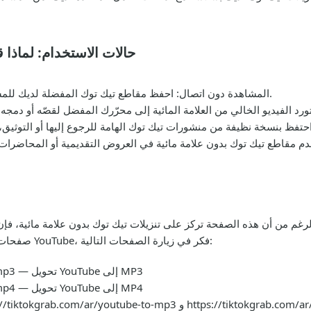
حالات الاستخدام: لماذا 
: احفظ مقاطع تيك توك المفضلة لديك للمشاهدة لاحقًا دون الحاجة إلى اتصال بالإنترنت.
المشاهدة دون اتصال
م من أن هذه الصفحة تركز على تنزيلات تيك توك بدون علامة مائية، فإن نفس المُنزِّل القوي
صفحات تحويل مخصصة. إذا كنت ترغب في حفظ وسيطات YouTube، فكر في زيارة الصفحات التالية:
https://tiktokgrab.com/ar/youtube-to-mp3 — تحويل YouTube إلى MP3
https://tiktokgrab.com/ar/youtube-to-mp4 — تحويل YouTube إلى MP4
https://tiktokgrab.com/ar/yo و https://tiktokgrab.com/ar/youtube-to-mp4