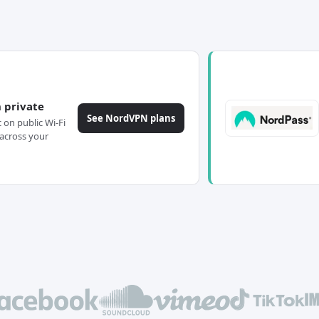
 private
See NordVPN plans
c on public Wi-Fi
across your