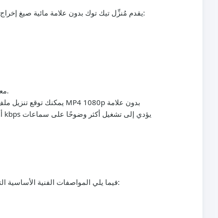
يقدم مُنزِّل تيك توك بدون علامة مائية صيغ إخراج مرنة حتى تتمكن من تخصيص الملفات للنسخ الاحتياطي أو التحرير أو المشاهدة دون اتصال. فيما يلي الاختيارات الأكثر شيوعًا:
: 64 kbps، 128 kbps، 192 kbps، 256 kbps. معدلات البت الأعلى توفر صوتًا أكثر وضوحًا عند أحجام ملفات أكبر.
لتحميل تيك توك بدون علامة مائية، الأكثر شيوعًا وتوافقيًا عالميًا هي MP4 مع فيديو H.264 وصوت AAC. فيما يلي المواصفات الفنية الأساسية التي عادةً ما ستواجهها: