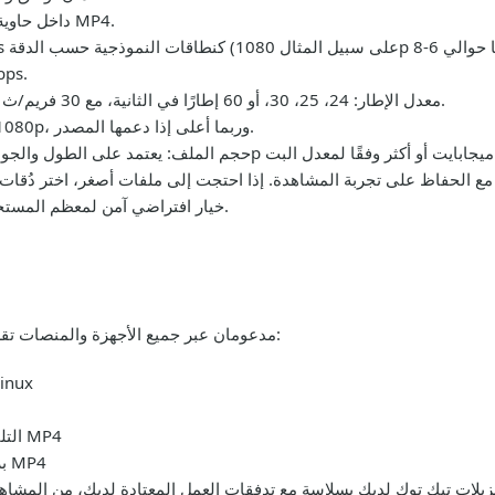
AAC (ترميز الصوت المتقدم) داخل حاوية MP4.
من 128 kbps إلى 
24، 25، 30، أو 60 إطارًا في الثانية، مع 30 فريم/ث كإعداد افتراضي شائع للمقاطع على الهواتف.
معدل الإطار:
240p، 360p، 480p، 720p، 1080p، وربما أعلى إذا دعمها المصدر.
حجم الملف:
 الحفاظ على تجربة المشاهدة. إذا احتجت إلى ملفات أصغر، اختر دُقات أ
تحتاج لدقة أعلى ويدعمها المصدر، فـ 1080p خيار افتراضي آمن لمعظم المستخدمين.
MP4 مع فيديو H.264 وصوت AAC مدعومان عبر جميع الأجهزة والمنصات تقريبًا. وهذا يشمل:
أنظمة سطح المكتب Windows وacOS
التلفزيونات الذكية ومشغلات الوسائط التي تقبل MP4
برامج التحرير وتحرير الفيديو التي تدعم إدخال MP4
نزيلات تيك توك لديك بسلاسة مع تدفقات العمل المعتادة لديك، من المشاهد