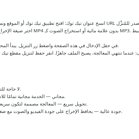
انسخ عنوان تيك توك
اختر صيغة الإخرا
: الصق عنوان URL في حقل الإدخال في هذه الصفحة واضغط زر التنزيل. يبدأ المحوِّل المعالجة فورًا.
ف
— ابدأ التنزيل فورًا بدون إنشاء حساب.
لا حاجة لل
— الخدمة مجانية تمامًا للاستخدام في التنزيلات الشخصية وغير التجارية.
مجاني
— المعالجة مصممة لتكون سريعة حتى تتمكن من حفظ ما تحتاجه خلال دقائق.
تحويل سريع
— يحافظ الإخراج على جودة الفيديو والصوت مع ضغط معقول للحفاظ على أحجام ملفات صغيرة.
جودة عالية