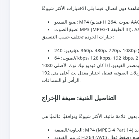
صيغ الفيديو
صيغ الصوت
تختلف حسب التنسيق:
خيارات الجودة
فيديو
الصوت
جودة الإخراج لمقاطع تيك توك بدون علامة مائية عادة ما تكون مقيدة بمصدر الفيديو. إذا كان فيديو تيك توك الأصلي 1080p، يمكنك توقع تنزيل ملف MP4 1080p بدون علامة
مائية، مع مراعاة ظروف الشبكة وترميز المصدر. بالنسبة للتنزيلات الصوتية فقط، اختيار معدل بت أعلى مثل 192 kbps أو 256 kbps يؤدي إلى تشغيل أكثر وضوحًا على سماعات
الرأس أو السماعات.
التفاصيل الفنية: صيغة الإخراج
الحاوية/الصيغة:
ترميز الفيديو: