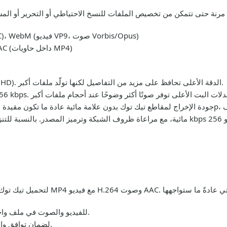
: MP4 (فيديو H.264، صوت AAC)، WebM (فيديو VP9، صوت Vorbis/Opus)
: MP3 (MPEG-1 الطبقة III)، AAC (داخل حاويات MP4)
: 240p، 360p، 480p، 720p، 1080p (HD). الدقة الأعلى تحافظ على مزيد من التفاصيل لكنها تولّد ملفات أكبر.
MP4 (MPEG-4 Part 14) للفيديو والصوت في ملف واحد.
H.264 (AVC) لضمان توافق واسع وضغط فعال.