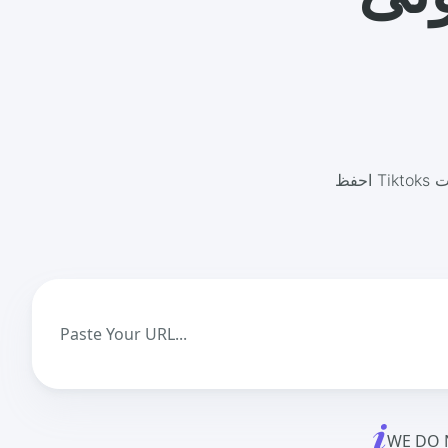
احفظ Tiktoks كملفات MP4 أو MP3 خالية من العلامة المائية مع محول سريع وسريع. لا يوجد تسجيل ،
WE DO 