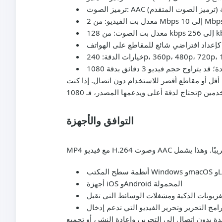
ترميز الصوت:
معدل بت الفيديو:
256 kbps.
معدل بت الصوت:
خيارات الدقة:
قل أو مقاطع أقصر للاستخدام دون اتصال. إذا كنت
التوافق والأجهزة
m وLinux
أجهزة iOS وAndroid المحمولة
ة بدون اتصال إلى التحرير، وإعادة النشر، أو تجميع