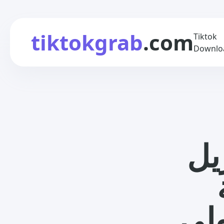
tiktokgrab
.com
Tiktok
Downlo
T بدون
ولى