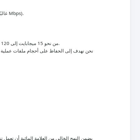
من 2 Mbps إلى 10 Mbps كنطاقات النموذجية حسب الدقة (على سبيل المثال 1080p غالبًا حوالي 6-8 Mbps).
يعتمد على الطول والجودة؛ قد يتراوح حجم فيديو 3 دقائق بدقة 1080p من نحو 15 ميجابايت إلى 120 ميجابايت أو أكثر وفقًا لمعدل البت.
نحن نهدف إلى الحفاظ على أحجام ملفات عملية مع
يضمن النهج الخالي من العلامة المائية أن تعمل ت