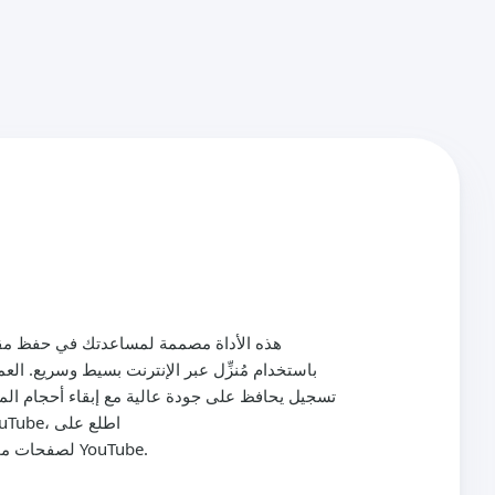
باستخدام مُنزِّل عبر الإنترنت بسيط وسريع. ال
تسجيل يحافظ على جودة عالية مع إبقاء أحجام الم
https://tiktokgrab.com/ar/youtube-to-mp3 و https://tiktokgrab.com/ar/youtube-to-mp4 لصفحات مخصصة تعزز هذه الصيغ لـ YouTube.