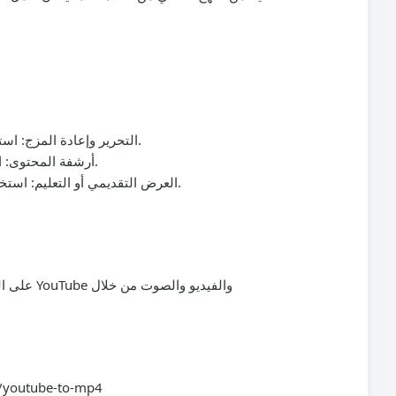
: استورد الفيديو الخالي من العلامة المائية إلى محرّرك المفضل لقصّه أو دمجه أو إضافة تأثيرات دون تشويش العلامة المائية.
التحرير وإعادة المزج
: احتفظ بنسخة نظيفة من منشورات تيك توك الهامة للرجوع إليها أو التوثيق، خاصة عندما يتم إزالة المنشور الأصلي لاحقًا.
أرشفة المحتوى
: استخدم مقاطع تيك توك بدون علامة مائية في العروض التقديمية أو المحاضرات أو مواد التدريب دون تشتيت العلامة التجارية.
العرض التقديمي أو التعليم
على الرغ
المزيد من صيغ YouTube المتاحة عبر utube-to-mp3