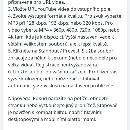
připravené pro URL videa.
Vložte URL YouTube videa
do vstupního pole.
Zvolte výstupní formát
a kvalitu. Pro zvuk vyberte
MP3 při 128 kbps, 192 kbps, nebo 320 kbps. Pro
video vyberte MP4 v 360p, 480p, 720p, 1080p, nebo
4K tam, kde je k dispozici. Vyšší nastavení vede k
větším velikostem souborů, ale k lepší kvalitě.
Klikněte na Stáhnout / Převést
. Služba soubor
zpracuje za několik sekund (nebo o něco déle pro
velká videa). Registrace není vyžadována.
Uložte soubor
do vašeho zařízení. Prohlížeč vás
vyzve k uložení, nebo může začít stahovat
automaticky v závislosti na nastavení prohlížeče.
Nápověda: Pokud narazíte na potíže, obnovte
stránku nebo vyzkoušejte jiný prohlížeč. Stahovač
je navržen s kompatibilitou napříč hlavními
desktopovými a mobilními platformami.