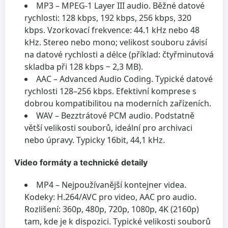
MP3
– MPEG-1 Layer III audio. Běžné datové
rychlosti: 128 kbps, 192 kbps, 256 kbps, 320
kbps. Vzorkovací frekvence: 44.1 kHz nebo 48
kHz. Stereo nebo mono; velikost souboru závisí
na datové rychlosti a délce (příklad: čtyřminutová
skladba při 128 kbps ~ 2,3 MB).
AAC
– Advanced Audio Coding. Typické datové
rychlosti 128–256 kbps. Efektivní komprese s
dobrou kompatibilitou na moderních zařízeních.
WAV
– Bezztrátové PCM audio. Podstatně
větší velikosti souborů, ideální pro archivaci
nebo úpravy. Typicky 16bit, 44,1 kHz.
Video formáty a technické detaily
MP4
– Nejpoužívanější kontejner videa.
Kodeky: H.264/AVC pro video, AAC pro audio.
Rozlišení: 360p, 480p, 720p, 1080p, 4K (2160p)
tam, kde je k dispozici. Typické velikosti souborů