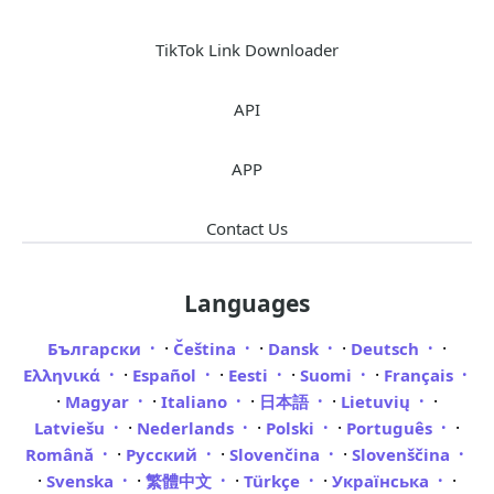
TikTok Link Downloader
API
APP
Contact Us
Languages
·
·
·
·
Български
Čeština
Dansk
Deutsch
·
·
·
·
Ελληνικά
Español
Eesti
Suomi
Français
·
·
·
·
·
Magyar
Italiano
日本語
Lietuvių
·
·
·
·
Latviešu
Nederlands
Polski
Português
·
·
·
Română
Русский
Slovenčina
Slovenščina
·
·
·
·
·
Svenska
繁體中文
Türkçe
Українська