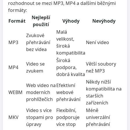
rozhodnout se mezi MP3, MP4 a dalšími běžnými
formáty:
Nejlepší
Formát
Výhody
Nevýhody
použití
Malá
Zvukové
velikost,
MP3
přehrávání
Není video
široká
bez videa
kompatibilita
Široká
Video se
Větší soubory
MP4
podpora,
zvukem
než MP3
dobrá kvalita
Někdy nižší
Web video na
Efektivní
kompatibilita na
WEBM
moderních
webové
starších
prohlížečích
přehrávání
zařízeních
Video s více
Flexibilní,
Méně
MKV
stopami pro
podporuje
univerzální
úpravy
více stop
přehrávání