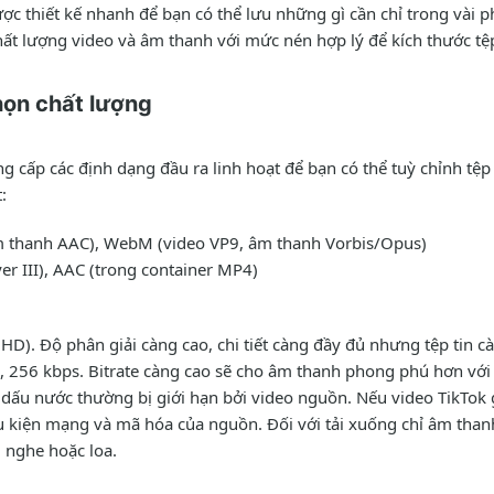
ợc thiết kế nhanh để bạn có thể lưu những gì cần chỉ trong vài p
t lượng video và âm thanh với mức nén hợp lý để kích thước tệ
họn chất lượng
g cấp các định dạng đầu ra linh hoạt để bạn có thể tuỳ chỉnh tệ
:
m thanh AAC), WebM (video VP9, âm thanh Vorbis/Opus)
r III), AAC (trong container MP4)
HD). Độ phân giải càng cao, chi tiết càng đầy đủ nhưng tệp tin cà
, 256 kbps. Bitrate càng cao sẽ cho âm thanh phong phú hơn với 
 dấu nước thường bị giới hạn bởi video nguồn. Nếu video TikTok
 kiện mạng và mã hóa của nguồn. Đối với tải xuống chỉ âm than
i nghe hoặc loa.