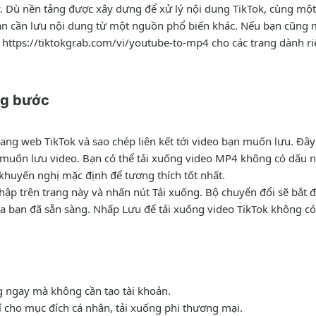
lý. Dù nền tảng được xây dựng để xử lý nội dung TikTok, cùng m
ạn cần lưu nội dung từ một nguồn phổ biến khác. Nếu bạn cũng 
 https://tiktokgrab.com/vi/youtube-to-mp4 cho các trang dành ri
ng bước
ang web TikTok và sao chép liên kết tới video bạn muốn lưu. Đây
n muốn lưu video. Bạn có thể tải xuống video MP4 không có dấu 
 khuyến nghị mặc định để tương thích tốt nhất.
ập trên trang này và nhấn nút Tải xuống. Bộ chuyển đổi sẽ bắt đ
 của bạn đã sẵn sàng. Nhấp Lưu để tải xuống video TikTok không c
 ngay mà không cần tạo tài khoản.
 cho mục đích cá nhân, tải xuống phi thương mại.