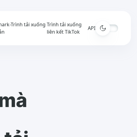
ark-Trình tải xuống
Trình tải xuống
APIs
ản
liên kết TikTok
 mà