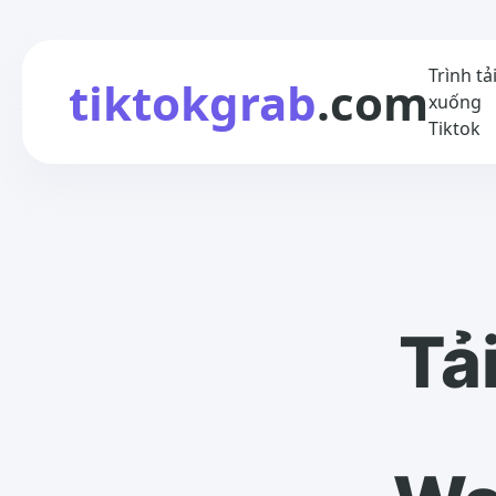
Trình tả
tiktokgrab
.com
xuống
Tiktok
Tả