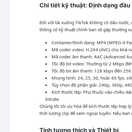
Chi tiết kỹ thuật: Định dạng đầu 
Đối với tải xuống TikTok không có dấu nước, 
thông số kỹ thuật chính bạn sẽ gặp thường x
Container/Định dạng:
MP4 (MPEG-4 Part
Mã codec video:
H.264 (AVC) cho khả nă
Mã codec âm thanh:
AAC (Advanced Aud
Tốc độ bit video:
Thường từ 2 Mbps đến 
Tốc độ bit âm thanh:
128 kbps đến 256 
Khung hình:
24, 25, 30, hoặc 60 fps, vớ
Tùy chọn độ phân giải:
240p, 360p, 480
Kích thước tệp:
Phụ thuộc vào chiều dà
bitrate.
Chúng tôi tối ưu hóa để kích thước tệp hợp l
thời lượng clip để xem ngoại tuyến. Nếu bạn
Tính tương thích và Thiết bị