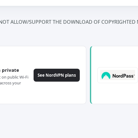
NOT ALLOW/SUPPORT THE DOWNLOAD OF COPYRIGHTED M
 private
See NordVPN plans
c on public Wi-Fi
across your