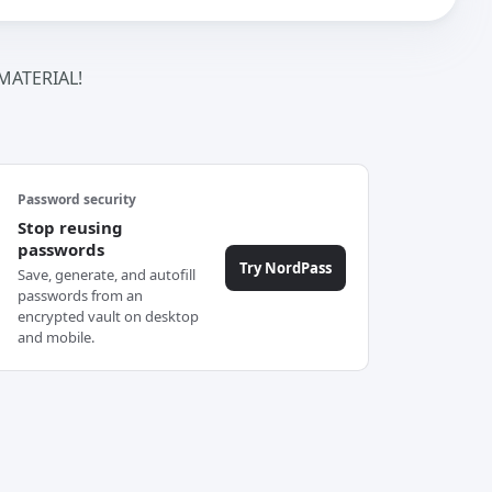
ATERIAL!
Password security
Stop reusing
passwords
Try NordPass
Save, generate, and autofill
passwords from an
encrypted vault on desktop
and mobile.