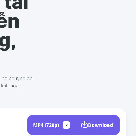
tải
ễn
g,
 bộ chuyển đổi
linh hoạt.
Download