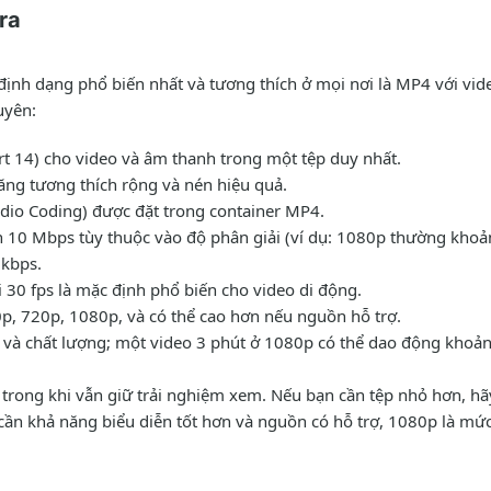
ra
định dạng phổ biến nhất và tương thích ở mọi nơi là MP4 với vi
uyên:
 14) cho video và âm thanh trong một tệp duy nhất.
ng tương thích rộng và nén hiệu quả.
io Coding) được đặt trong container MP4.
10 Mbps tùy thuộc vào độ phân giải (ví dụ: 1080p thường khoả
kbps.
i 30 fps là mặc định phổ biến cho video di động.
p, 720p, 1080p, và có thể cao hơn nếu nguồn hỗ trợ.
i và chất lượng; một video 3 phút ở 1080p có thể dao động kho
ý trong khi vẫn giữ trải nghiệm xem. Nếu bạn cần tệp nhỏ hơn, h
 cần khả năng biểu diễn tốt hơn và nguồn có hỗ trợ, 1080p là mứ