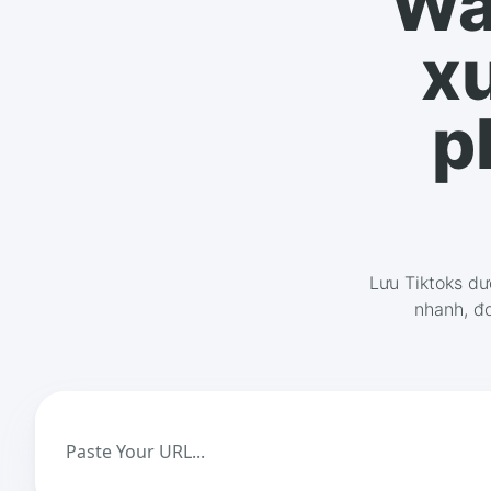
Wa
x
p
Lưu Tiktoks d
nhanh, đơ